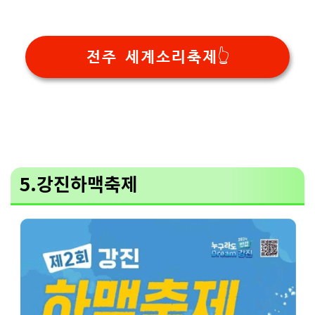
전주 세계소리축제👆
5.강진하맥축제