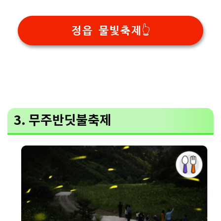
정읍 물빛축제👆
3. 무주반딧불축제