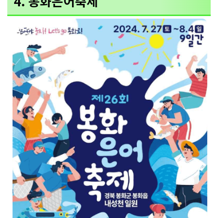
4. 봉화은어축제