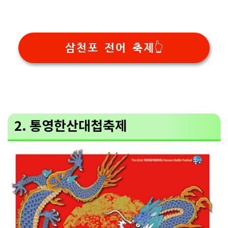
삼천포 전어 축제👆
2. 통영한산대첩축제